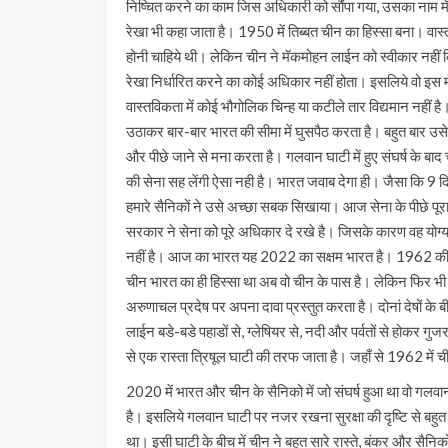
निष्चित करने का काम जिस अधिकारी को सौंपा गया, उसका नाम
रेखा भी कहा जाता है। 1950 में तिब्बत चीन का हिस्सा बना। वास
होनी चाहिये थी। लेकिन चीन ने मॅकमोहन लाईन को स्वीकार नहीं 
रेखा निर्धारित करने का कोई अधिकार नहीं होता। इसलिये वो इ
वास्तविकता में कोई भौगोलिक चिन्ह या कटीले तार विद्यमान नह
उठाकर बार-बार भारत की सीमा में घुसपैठ करता है। बहुत बार उसे ज
और पीछे जाने से मना करता है। गलवान घाटी में हुए संघर्ष के बा
की सेना सह लेंगी ऐसा नही है। भारत जवाब देगा ही। जैसा कि 9 दि
हमारे सैनिकों ने उसे अच्छा सबक सिखाया। आज सेना के पीछे पूर
सरकार ने सेना को पूरे अधिकार दे रखे है। जिसके कारण वह योग्
नहीं है। आज का भारत यह 2022 का सक्षम भारत है। 1962 की ल
चीन भारत का ही हिस्सा था अब वो चीन के पास है। लेकिन फिर भी 
अरुणाचल प्रदेष पर अपना दावा प्रस्तुत करता है। दोनां देषों क
लाईन बडे-बडे पहाडों से, ग्लेषियर से, नदी और पर्वतों से होकर ग
से एक रास्ता त्रिषूल घाटी की तरफ जाता है। जहाँ से 1962 मे
2020 में भारत और चीन के सैनिको में जो संघर्ष हुआ था वो गलवान 
है। इसलिये गलवान घाटी पर नजर रखना सुरक्षा की दृष्टि से बह
था। इसी घाटी के बीच में चीन ने बहुत सारे रास्ते, बंकर और सैनिक