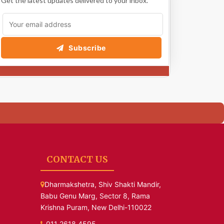
Get the latest updates delivered to your inbox.
Subscribe
CONTACT US
Dharmakshetra, Shiv Shakti Mandir,
Babu Genu Marg, Sector 8, Rama
Krishna Puram, New Delhi-110022
011 2618 4595