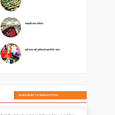
स्वावलंबी भारत अभियान
कोई सपना नहीं, हकीकत है आत्मनिर्भर-भारत
SUBSCRIBE TO NEWSLETTER