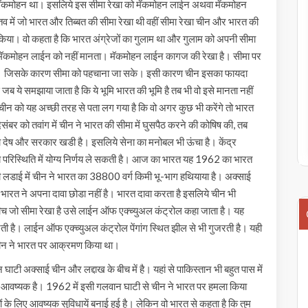
 मॅकमोहन था। इसलिये इस सीमा रेखा को मॅकमोहन लाईन अथवा मॅकमोहन
्तव में जो भारत और तिब्बत की सीमा रेखा थी वहीं सीमा रेखा चीन और भारत की
किया। वो कहता है कि भारत अंग्रेजों का गुलाम था और गुलाम को अपनी सीमा
स मॅकमोहन लाईन को नहीं मानता। मॅकमोहन लाईन कागज की रेखा है। सीमा पर
ीं है। जिसके कारण सीमा को पहचाना जा सके। इसी कारण चीन इसका फायदा
ब ये समझाया जाता है कि ये भूमि भारत की भूमि है तब भी वो इसे मानता नहीं
द चीन को यह अच्छी तरह से पता लग गया है कि वो अगर कुछ भी करेंगे तो भारत
संबर को तवांग में चीन ने भारत की सीमा में घुसपैठ करने की कोषिष की, तब
ा देष और सरकार खडी है। इसलिये सेना का मनोबल भी ऊंचा है। केंद्र
य परिस्थिति में योग्य निर्णय ले सकती है। आज का भारत यह 1962 का भारत
डाई में चीन ने भारत का 38800 वर्ग किमी भू-भाग हथियाया है। अक्साई
भारत ने अपना दावा छोडा नहीं है। भारत दावा करता है इसलिये चीन भी
े बीच जो सीमा रेखा है उसे लाईन ऑफ एक्च्युअल कंट्रोल कहा जाता है। यह
ुजरती है। लाईन ऑफ एक्च्युअल कंट्रोल पेंगांग स्थित झील से भी गुजरती है। यही
ं चीन ने भारत पर आक्रमण किया था।
घाटी अक्साई चीन और लद्दाख के बीच में है। यहां से पाकिस्तान भी बहुत पास में
ुत आवष्यक है। 1962 में इसी गलवान घाटी से चीन ने भारत पर हमला किया
ों के लिए आवष्यक सुविधायें बनाई हुई है। लेकिन वो भारत से कहता है कि तुम