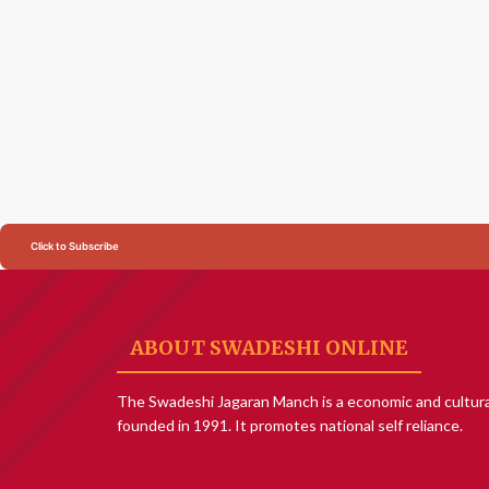
Click to Subscribe
ABOUT SWADESHI ONLINE
The Swadeshi Jagaran Manch is a economic and cultura
founded in 1991. It promotes national self reliance.