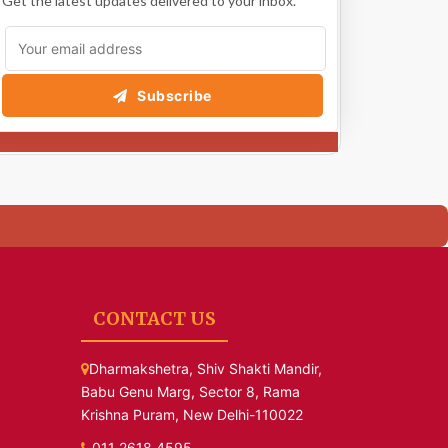
Get the latest updates delivered to your inbox.
Subscribe
CONTACT US
Dharmakshetra, Shiv Shakti Mandir,
Babu Genu Marg, Sector 8, Rama
Krishna Puram, New Delhi-110022
011 2618 4595