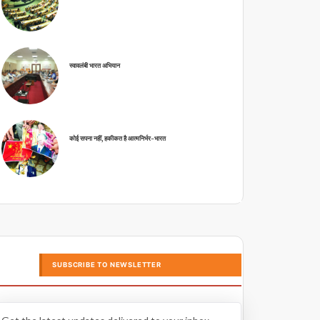
स्वावलंबी भारत अभियान
कोई सपना नहीं, हकीकत है आत्मनिर्भर-भारत
SUBSCRIBE TO NEWSLETTER