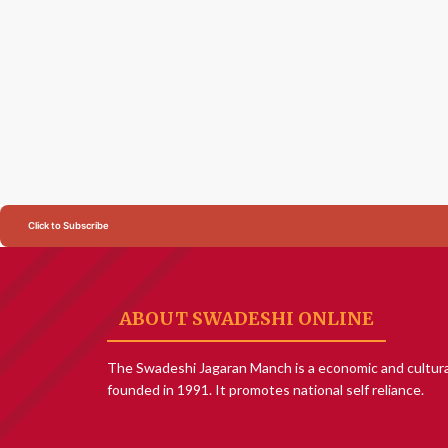
Click to Subscribe
ABOUT SWADESHI ONLINE
The Swadeshi Jagaran Manch is a economic and cultura
founded in 1991. It promotes national self reliance.