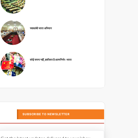
स्वावलंबी भारत अभियान
कोई सपना नहीं, हकीकत है आत्मनिर्भर-भारत
SUBSCRIBE TO NEWSLETTER