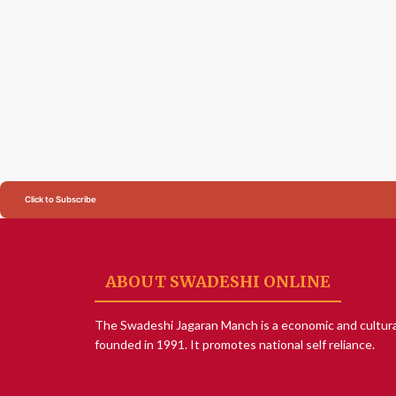
Click to Subscribe
ABOUT SWADESHI ONLINE
The Swadeshi Jagaran Manch is a economic and cultura
founded in 1991. It promotes national self reliance.