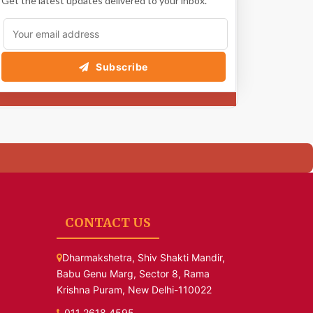
Get the latest updates delivered to your inbox.
Subscribe
CONTACT US
Dharmakshetra, Shiv Shakti Mandir,
Babu Genu Marg, Sector 8, Rama
Krishna Puram, New Delhi-110022
011 2618 4595