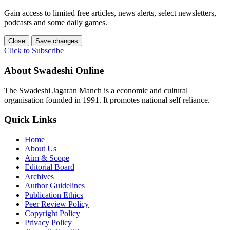
Gain access to limited free articles, news alerts, select newsletters,
podcasts and some daily games.
Close
Save changes
Click to Subscribe
About Swadeshi Online
The Swadeshi Jagaran Manch is a economic and cultural
organisation founded in 1991. It promotes national self reliance.
Quick Links
Home
About Us
Aim & Scope
Editorial Board
Archives
Author Guidelines
Publication Ethics
Peer Review Policy
Copyright Policy
Privacy Policy