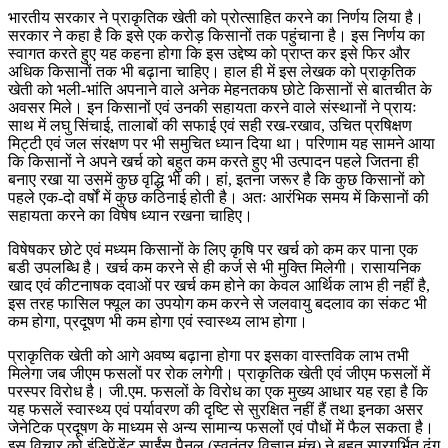
भारतीय सरकार ने प्राकृतिक खेती को प्रोत्साहित करने का निर्णय लिया है।
सरकार ने कहा है कि इसे एक करोड़ किसानों तक पहुंचाना है। इस निर्णय का
स्वागत करते हुए यह कहना होगा कि इस उद्देष्य को प्राप्त कर इसे फिर और
अधिक किसानों तक भी बढ़ाना चाहिए। हाल ही में इस लेखक को प्राकृतिक
खेती को भली-भांति अपनाने वाले अनेक मेहनतकष छोटे किसानों से बातचीत के
अवसर मिले। इन किसानों एवं उनकी सहायता करने वाले संस्थानों ने प्रायः
साथ में लघु सिंचाई, तालाबों की सफाई एवं सही रख-रखाव, उचित प्रषिक्षण
मिट्टी एवं जल संरक्षण पर भी समुचित ध्यान दिया था। परिणाम यह सामने आया
कि किसानों ने अपने खर्च को बहुत कम करते हुए भी उत्पादन पहले जितना ही
बनाए रखा या उसमें कुछ वृद्धि भी की। हां, इतना जरूर है कि कुछ किसानों को
पहले एक-दो वर्षों में कुछ कठिनाई होती है। अतः आरंभिक समय में किसानों की
सहायता करने का विषेष ध्यान रखना चाहिए।
विषेषकर छोटे एवं मध्यम किसानों के लिए कृषि पर खर्च को कम कर पाना एक
बडी उपलब्धि है। खर्च कम करने से ही कर्ज से भी मुक्ति मिलेगी। रासायनिक
खाद एवं कीटनाषक दवाओं पर खर्च कम होने का केवल आर्थिक लाभ ही नहीं है,
इस तरह फासिल फ्यूल का उपयोग कम करने से जलवायु बदलाव का संकट भी
कम होगा, प्रदूषण भी कम होगा एवं स्वास्थ्य लाभ होगा।
प्राकृतिक खेती को आगे अवष्य बढ़ाना होगा पर इसका वास्तविक लाभ तभी
मिलेगा जब जीएम फसलों पर रोक लगेगी। प्राकृतिक खेती एवं जीएम फसलों में
परस्पर विरोध है। जी.एम. फसलों के विरोध का एक मुख्य आधार यह रहा है कि
यह फसलें स्वास्थ्य एवं पर्यावरण की दृष्टि से सुरक्षित नहीं हैं तथा इनका असर
जेनेटिक प्रदूषण के माध्यम से अन्य सामान्य फसलों एवं पौधों में फैल सकता है।
इस विचार को इंडिपेंडेंट साईंस पैनल (स्वतंत्र विज्ञान मंच) ने बहुत सारगर्भित ढंग