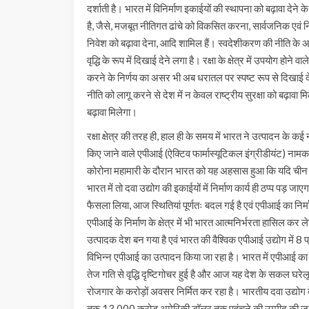
दर्शाती है। भारत में विनिर्माण इकाईयों की स्थापना को बढ़ावा देने 
है, जैसे, मजबूत नीतिगत ढांचे को विकसित करना, सार्वजनिक एवं निजी 
निवेश को बढ़ावा देना, आदि शामिल हैं। स्वदेशीकरण की नीति के अनुपा
वृद्धि के रूप में दिखाई देने लगा है। रक्षा के क्षेत्र में उपयोग हो
करने के निर्णय का असर भी अब धरातल पर स्पष्ट रूप से दिखाई देने लग
नीति को लागू करने से देश में न केवल राष्ट्रीय सुरक्षा को बढ़ावा
बढ़ावा मिलेगा।
रक्षा क्षेत्र की तरह ही, हाल ही के समय में भारत ने उत्पादन के कई नए क
किए जाने वाले एपीआई (ऐक्टिव फार्मास्यूटिकल इंग्रीडीयंट) नाम
कोरोना महामारी के दौरान भारत को यह अहसास हुआ कि यदि चीन 
भारत में तो दवा उद्योग की इकाईयों में निर्माण कार्य ही ठप्प पड़
फैसला लिया, आज स्थितियां पूर्णतः बदल गई है एवं एपीआई का निर्म
एपीआई के निर्माण के क्षेत्र में भी भारत आत्मनिर्भरता हासिल कर ल
उत्पादक देश बन गया है एवं भारत की वैश्विक एपीआई उद्योग में 
विभिन्न एपीआई का उत्पादन किया जा रहा है। भारत में एपीआई का महत्
तेज गति से वृद्धि दृष्टिगोचर हुई है और आज यह देश के सकल घरेलू
रोजगार के करोड़ों अवसर निर्मित कर रहा है। भारतीय दवा उद्य
तक 13,000 करोड़ अमेरिकी डॉलर तक पहुंचने की उम्मीद की जा र