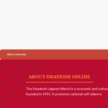
Click to Subscribe
ABOUT SWADESHI ONLINE
The Swadeshi Jagaran Manch is a economic and cultura
founded in 1991. It promotes national self reliance.