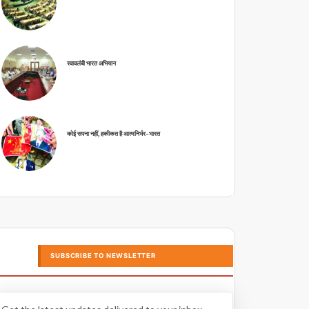
स्वावलंबी भारत अभियान
कोई सपना नहीं, हकीकत है आत्मनिर्भर-भारत
SUBSCRIBE TO NEWSLETTER