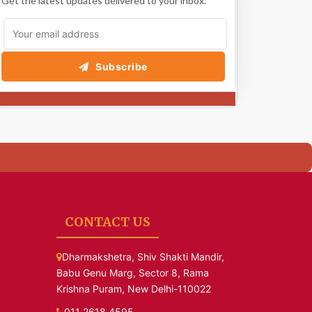
Get the latest updates delivered to your inbox.
Subscribe
CONTACT US
Dharmakshetra, Shiv Shakti Mandir,
Babu Genu Marg, Sector 8, Rama
Krishna Puram, New Delhi-110022
011 2618 4595