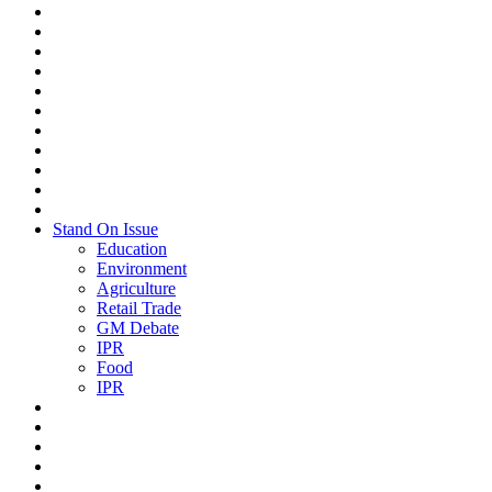
Stand On Issue
Education
Environment
Agriculture
Retail Trade
GM Debate
IPR
Food
IPR