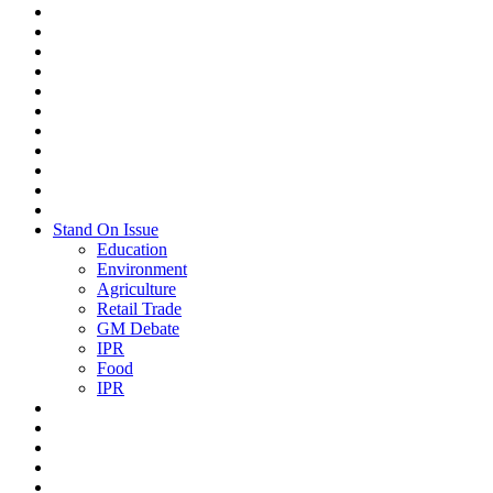
Stand On Issue
Education
Environment
Agriculture
Retail Trade
GM Debate
IPR
Food
IPR