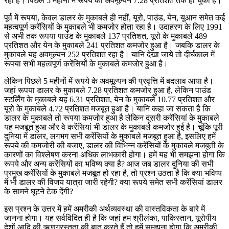
रहा है। पिछले 5 महीनों में रूपये का अवमूल्यन 7.28 प्रतिशत तक हो चुका है।
पूर्व में रूपया, केवल डालर के मुकाबले ही नहीं, यूरो, पाउंड, येन, यूआन समेत कई
महत्वपूर्ण करेंसियों के मुकाबले भी कमजोर होता रहा है। उदाहरण के लिए 1991
से अभी तक रूपया पाउंड के मुकाबले 137 प्रतिशत, यूरो के मुकाबले 489
प्रतिशत और येन के मुकाबले 241 प्रतिशत कमजोर हुआ है। जबकि डालर के
मुकाबले यह अवमूल्यन 252 प्रतिशत रहा है। यानि देखा जाये तो दीर्घकाल में
रूपया सभी महत्वपूर्ण करेंसियों के मुकाबले कमजोर हुआ है।
लेकिन पिछले 5 महीनों में रूपये के अवमूल्यन की प्रवृत्ति में बदलाव आया है।
जहां रूपया डालर के मुकाबले 7.28 प्रतिशत कमजोर हुआ है, लेकिन पाउंड
स्टर्लिंग के मुकाबले यह 6.31 प्रतिशत, येन के मुकाबले 10.77 प्रतिशत और
यूरो के मुकाबले 4.72 प्रतिशत मजबूत हुआ है। यानि कहा जा सकता है कि
डालर के मुकाबले तो रूपया कमजोर हुआ है लेकिन दूसरी करेंसियां के मुकाबले
यह मजबूत हुआ और वे करेंसियां भी डालर के मुकाबले कमजोर हुई है। चूंकि पूरी
दुनिया में डालर, लगभग सभी करेंसियों के मुकाबले मजबूत हुआ है, इसलिए हमें
रूपये की कमजोरी की बजाए, डालर की विभिन्न करेंसियों के मुकाबले मजबूती के
कारणों का विश्लेषण करना अधिक लाभकारी होगा। हमें यह भी समझना होगा कि
रूपये और अन्य करेंसियों का भविष्य क्या है? आज जब डालर दुनिया की सभी
प्रमुख करेंसियों के मुकाबले मजबूत हो रहा है, तो प्रश्न उठता है कि क्या भविष्य
में भी डालर की विजय यात्रा जारी रहेगी? क्या रूपये समेत सभी करेंसियां डालर
के सामने घूटने टेक देंगी?
इस प्रश्न के उत्तर में हमें अमरीकी अर्थव्यवस्था की वास्तविकता के बारे में
जानना होगा। यह सर्वविदित ही है कि जहां हम श्रीलंका, पाकिस्तान, यूरोपीय
देशों आदि की ऋणग्रस्तता की बात करते हैं तो हमें समझना होगा कि अमरीकी