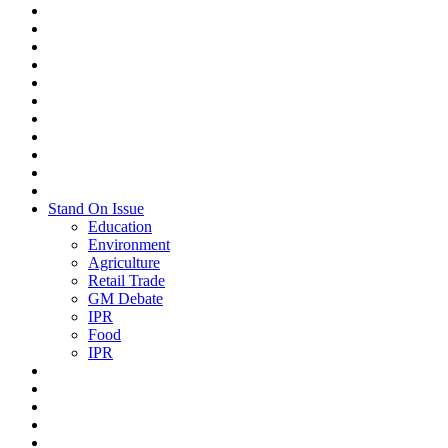
Stand On Issue
Education
Environment
Agriculture
Retail Trade
GM Debate
IPR
Food
IPR