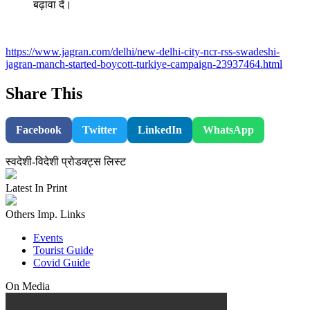
बढ़ावा दें।
https://www.jagran.com/delhi/new-delhi-city-ncr-rss-swadeshi-
jagran-manch-started-boycott-turkiye-campaign-23937464.html
Share This
Facebook
Twitter
LinkedIn
WhatsApp
स्वदेशी-विदेशी प्रोडक्ट्स लिस्ट
Latest In Print
Others Imp. Links
Events
Tourist Guide
Covid Guide
On Media