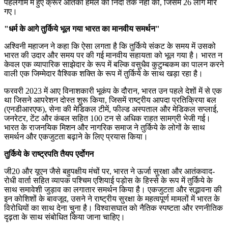
पहलगाम में हुए क्रूर आतंकी हमले की निंदा तक नहीं की, जिसमें 26 लोग मारे
गए।
"धर्म के आगे तुर्किये भूल गया भारत का मानवीय समर्थन"
अश्विनी महाजन ने कहा कि ऐसा लगता है कि तुर्किये संकट के समय में उसको
भारत की उदार और समय पर की गई मानवीय सहायता को भूल गया है। भारत न
केवल एक व्यापारिक साझेदार के रूप में बल्कि वसुधैव कुटुम्बकम का पालन करने
वाली एक जिम्मेदार वैश्विक शक्ति के रूप में तुर्किये के साथ खड़ा रहा है।
फरवरी 2023 में आए विनाशकारी भूकंप के दौरान, भारत उन पहले देशों में से एक
था जिसने आपरेशन दोस्त शुरू किया, जिसमें राष्ट्रीय आपदा प्रतिक्रिया बल
(एनडीआरएफ), सेना की मेडिकल टीमें, फील्ड अस्पताल और मेडिकल सप्लाई,
जनरेटर, टेंट और कंबल सहित 100 टन से अधिक राहत सामग्री भेजी गई।
भारत के राजनयिक मिशन और नागरिक समाज ने तुर्किये के लोगों के साथ
समर्थन और एकजुटता बढ़ाने के लिए प्रयास किया।
तुर्किये के राष्ट्रपति तैयप एर्दोगन
जी20 और यूएन जैसे बहुपक्षीय मंचों पर, भारत ने ऊर्जा सुरक्षा और आतंकवाद-
रोधी वार्ता सहित व्यापक पश्चिम एशियाई पड़ोस के हिस्से के रूप में तुर्किये के
साथ समावेशी जुड़ाव का लगातार समर्थन किया है। एकजुटता और सद्भावना की
इन कोशिशों के बावजूद, उसने ने राष्ट्रीय सुरक्षा के महत्वपूर्ण मामलों में भारत के
विरोधियों का साथ देना चुना है। विश्वासघात को नैतिक स्पष्टता और रणनीतिक
दृढ़ता के साथ संबोधित किया जाना चाहिए।