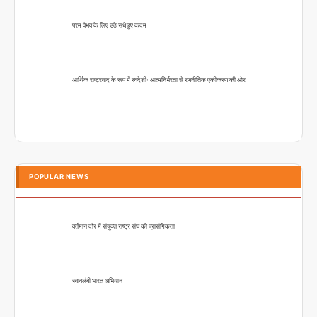
परम वैभव के लिए उठे सधे हुए कदम
आर्थिक राष्ट्रवाद के रूप में स्वदेशीः आत्मनिर्भरता से रणनीतिक एकीकरण की ओर
POPULAR NEWS
वर्तमान दौर में संयुक्त राष्ट्र संघ की प्रासंगिकता
स्वावलंबी भारत अभियान