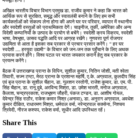
मजबूत होगा।
अखिल भारतीय विचार विभाग प्रमुख डा. राजीव कुमार ने कहा कि भारत को
आर्थिक रूप से सुरक्षित, समृद्ध और स्वावलंबी बनाने के लिए हम सभी
कार्यकर्ताओं को संकल्प लेना होगा की अपने घर पर परिवार, व्यापार में स्थानीय
और स्वदेशी वस्तुओं को प्राथमिकता देगें। चाइनीज, तुर्की, अमेरिका और अन्य
विदेशी कम्पानियों के उत्पाद के प्रयोग से बचेंगे। स्वदेशी क्रय विक्रय, स्वदेशी
भाषा, वेषभूषा, उत्सव पद्धति आदि पर आग्रह रखेंगे। गुणवत्ता पूर्ण रोजगार
उद्यमिता से आता है इसका सब प्रकार से प्रचार प्रसार करेंगे। “ हर घर
स्वदेशी .... हरयुवा उद्यमी“ के विचार को जन-जन तक पहुँचाने के लिए अथक
प्रयास करने होंगे। विश्व पटल पर भारत जयकार कराने हेतु सब प्रकार के
प्रयत्न करेंगे।
बैठक में उत्तराखण्ड प्रान्त के विपिन, सुशील कुमार, नितिन जोशी, मती श्वेता
तिवारी, सज्न टम्टा, मेरठ प्रान्त के प्रशान्त महर्षि, ए.के. अग्रवाल, कुलदीप सिंह
एवं बृज प्रान्त के सुशील चैहान, डा. गुलशन रस्तोगी, राजेश कुमार, डा. एम. पी.
सिंह चैहान, डा. रानू दुबे, अरविन्द मिश्रा, डा. उमेश भारती, मनोज अग्रवाल,
कैलाश, चन्द्रप्रकाश, राजभूषण जौहरी, पंकज टण्डन, डा. आशीष गोयल,
देवेन्द्र सिंह राठौर, राकेश कमार मिश्र (अनावा), डा. अनुराग अग्रवाल, अवधेश
कुमार दीक्षित, राधारमण मिश्रा, धर्मपाल वर्मा, नरेन्द्रपाल सक्सेना, निश्चय
त्रिवेदी, नीरज कश्यप, राकेश वर्मा, सुधीर आदि उपस्थित रहें।
Share This