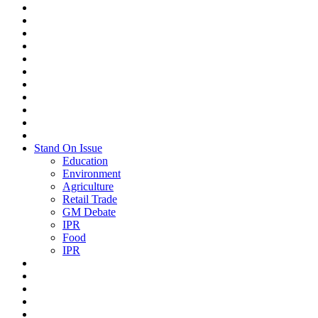
Stand On Issue
Education
Environment
Agriculture
Retail Trade
GM Debate
IPR
Food
IPR