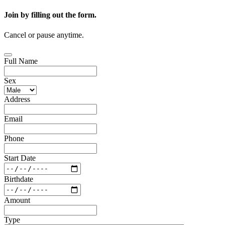
Join by filling out the form.
Cancel or pause anytime.
Full Name
Sex
Address
Email
Phone
Start Date
Birthdate
Amount
Type