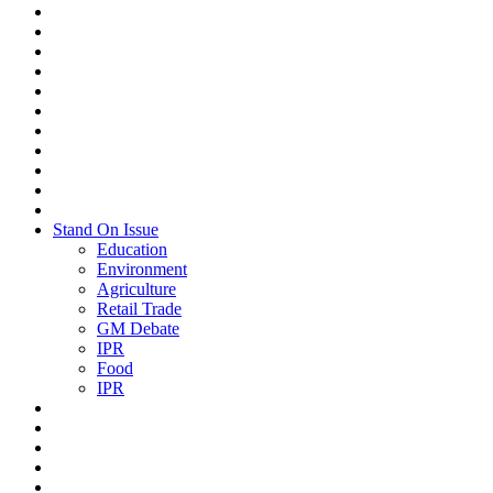
Stand On Issue
Education
Environment
Agriculture
Retail Trade
GM Debate
IPR
Food
IPR