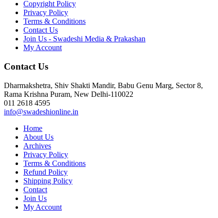
Copyright Policy
Privacy Policy
Terms & Conditions
Contact Us
Join Us - Swadeshi Media & Prakashan
My Account
Contact Us
Dharmakshetra, Shiv Shakti Mandir, Babu Genu Marg, Sector 8,
Rama Krishna Puram, New Delhi-110022
011 2618 4595
info@swadeshionline.in
Home
About Us
Archives
Privacy Policy
Terms & Conditions
Refund Policy
Shipping Policy
Contact
Join Us
My Account