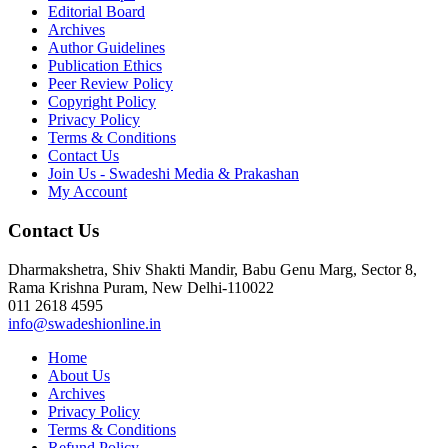
Editorial Board
Archives
Author Guidelines
Publication Ethics
Peer Review Policy
Copyright Policy
Privacy Policy
Terms & Conditions
Contact Us
Join Us - Swadeshi Media & Prakashan
My Account
Contact Us
Dharmakshetra, Shiv Shakti Mandir, Babu Genu Marg, Sector 8,
Rama Krishna Puram, New Delhi-110022
011 2618 4595
info@swadeshionline.in
Home
About Us
Archives
Privacy Policy
Terms & Conditions
Refund Policy