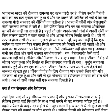
आजकल भारत की रोज़गार समस्या पर बहस जोरो पर है, विशेष करके विरोधी
दलों का यह बड़ा एजेंडा बना हुआ है और यह कहने की कोशिश हो रही है कि यह
समस्या मोदी सरकार की नीतियों का नतीजा है। भारत में ग़रीबी और बेरोज़गारी
जैसी समस्या हमेशा से रही है। वैसे ऐतिहासिक तौर पर यह समस्या औद्योगिक
युग की देन कही जा सकती है। पहले तो लोग अपने-अपने गांवों मे अपनी खेती या
फिर संलग्न उद्योगों में काम करते थे और अपना जीवन निर्वाह करते थे। जो भी
उत्पन्न होता उसी से सबका गुजारा हो जाता था। हाँ, यह बात सही है कि एक
व्यक्ति के काम या फिर उसके निजी उत्पादन की गिनती नहीं की जाती थी और
काम पर या उत्पादन पर किसी एक का निजी आधिकार नहीं होता था। उत्पादन
सभी का होता और सभी उसका उपभोग करते। तब ‘बेरोज़गारी’ ऐसी कोई
कल्पना नहीं थी। लेकिन औद्योगीकरण ने सब कुछ बदल दिया। जीवन निर्वाह से
जीवन अलग हुआ और निर्वाह के लिए रोजगार जरूरी हो गया। कुटुंब व्यवस्था
कमजोर हुई और हर एक को अपना जीवन निर्वाह साधन अपने आप ढूँढने की
ज़रूरत महसूस हुई। जीवन निर्वाह के लिए रोज़गार और उसके लिए गांव-गांव
भटकना भी शुरू हुआ और यही से इस रोजगार या बेरोजगार समस्या की बात होने
लगी। अब तो सभी जगह यही एक समस्या दिखती है।
क्या है यह रोज़गार और बेरोज़गार
सही देखा जाएं तो यह सीधा-साधा प्रश्न है और इसका सीधा-साधा उत्तर है।
लेकिन इसको कई मिथकों के साथ चर्चा करने से यह समस्या जटिल हुई है।
पहले परिवार के कई सदस्य होते थे। कुछ काम में हाथ बटाते थे तो कुछ आलसी
होकर दूसरे की कमाई पर मौज़ उड़ाते थे। लेकिन किसी को बेरोज़गार नहीं गिना