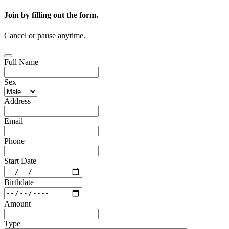
Join by filling out the form.
Cancel or pause anytime.
Full Name
Sex
Address
Email
Phone
Start Date
Birthdate
Amount
Type