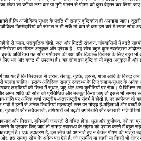
ब्जी का छोटा सा बगीचा लगा कर या मुर्गी पालन से पोषण को कुछ बेहतर कर लिया जाए
 मानते हैं कि आजीविका सुधार के प्रति भी समग्र दृष्टिकोण ही अपनाया जाए। दूसरी
जीविका जिम्मेदारियों को संभाल न भी सकें तो कम से कम इस बारे में स्पष्ट सोच 
ीनों से न्याय, प्राकृतिक खेती, जल और मिट्टी संरक्षण, गांववासियों में बढ़ते सहयोग, 
्मनिर्भरता का मॉडल अनुकूल और प्रेरक है। यह सोच बहुत कुछ स्वतंत्रता आंदोल
 होंगे। इसके अतिरिक्त यह सोच पर्यावरण की रक्षा और टिकाऊ विकास के लिए बहु
इसके लिए धन और बजट भी उपलब्ध है। यह सोच इस दृष्टि से भी बहुत अनुकूल है
त्त्वपूर्ण पक्ष यह है कि निरंतरता से शराब, तंबाकू, गुटके, ड्रग्स, गांजा आदि के 
से चलना चाहिए। इसके अतिरिक्त समग्र स्वास्थ्य के लिए समाज-सुधार के अनेक अन्य
शेषकर लड़कियों की शिक्षा में सुधार, जुए और अन्य कुरीतियों पर रोक। ये विभिन्न सम
अहिंसा और अमन-शांति की सोच को प्रतिष्ठित और मजबूत किया जाए तो इससे भी समग्र स
ांति पर अधिक चर्चा राष्ट्रीय-अंतरराष्ट्रीय संदर्भ में होती है, पर हकीकत तो य
क गांवों में इनमें से अनेक स्थितियां महत्त्वपूर्ण स्तर पर मौजूद हैं-महिलाओं और बच
ा, गुटबाजी और लठैतबाजी, हथियारों की बढ़ती उपस्थिति और अपराधी गतिविधियों 
, अवसाद और निराशा, बुनियादी जरूरतों से वंचित होना, भूख और कुपोषण, नशे का प्
े के प्रयास किए जाएं तो समग्र स्वास्थ्य के उद्देश्य को प्राप्त करने में बहुत
पर महत्त्वपूर्ण है। एक उदाहरण है, इस सोच को अपनाते हुए न केवल पोषण की मात्र
ूसरी ओर, इस समग्र सोच के अनेक पक्ष ऐसे हैं, जो ग्रामीण या शहरी या किसी भी क्षेत्र 