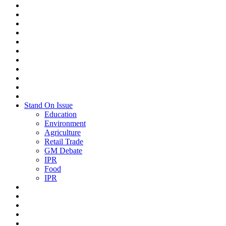
Stand On Issue
Education
Environment
Agriculture
Retail Trade
GM Debate
IPR
Food
IPR