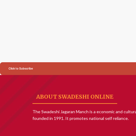
Click to Subscribe
ABOUT SWADESHI ONLINE
The Swadeshi Jagaran Manch is a economic and cultura
founded in 1991. It promotes national self reliance.