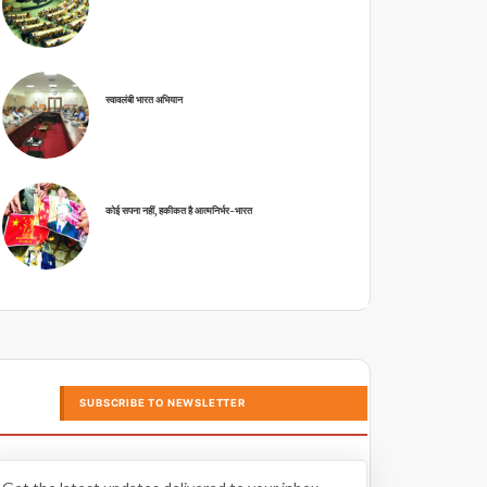
स्वावलंबी भारत अभियान
कोई सपना नहीं, हकीकत है आत्मनिर्भर-भारत
SUBSCRIBE TO NEWSLETTER