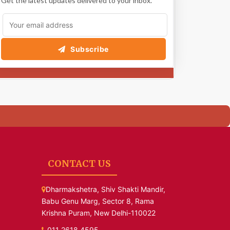
Get the latest updates delivered to your inbox.
Subscribe
CONTACT US
Dharmakshetra, Shiv Shakti Mandir,
Babu Genu Marg, Sector 8, Rama
Krishna Puram, New Delhi-110022
011 2618 4595