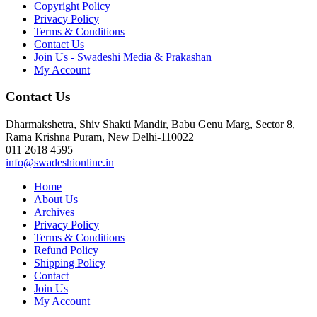
Copyright Policy
Privacy Policy
Terms & Conditions
Contact Us
Join Us - Swadeshi Media & Prakashan
My Account
Contact Us
Dharmakshetra, Shiv Shakti Mandir, Babu Genu Marg, Sector 8,
Rama Krishna Puram, New Delhi-110022
011 2618 4595
info@swadeshionline.in
Home
About Us
Archives
Privacy Policy
Terms & Conditions
Refund Policy
Shipping Policy
Contact
Join Us
My Account