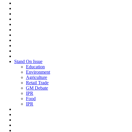
Stand On Issue
Education
Environment
Agriculture
Retail Trade
GM Debate
IPR
Food
IPR