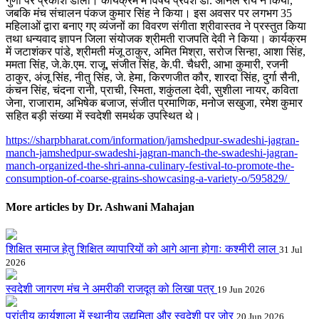
गुणों पर प्रकाश डाला। कार्यक्रम में विषय प्रवेश डॉ. अनिल राय ने किया,
जबकि मंच संचालन पंकज कुमार सिंह ने किया। इस अवसर पर लगभग 35
महिलाओं द्वारा बनाए गए व्यंजनों का विवरण संगीता श्रीवास्तव ने प्रस्तुत किया
तथा धन्यवाद ज्ञापन जिला संयोजक श्रीमती राजपति देवी ने किया। कार्यक्रम
में जटाशंकर पांडे, श्रीमती मंजू ठाकुर, अमित मिश्रा, सरोज सिन्हा, आशा सिंह,
ममता सिंह, जे.के.एम. राजू, संजीत सिंह, के.पी. चैधरी, आभा कुमारी, रजनी
ठाकुर, अंजू सिंह, नीतु सिंह, जे. हेमा, किरणजीत कौर, शारदा सिंह, दुर्गा सैनी,
कंचन सिंह, चंदना रानी, प्राची, स्मिता, शकुंतला देवी, सुशीला नायर, कविता
जेना, राजाराम, अभिषेक बजाज, संजीत प्रमाणिक, मनोज सखुजा, रमेश कुमार
सहित बड़ी संख्या में स्वदेशी समर्थक उपस्थित थे।
https://sharpbharat.com/information/jamshedpur-swadeshi-jagran-
manch-jamshedpur-swadeshi-jagran-manch-the-swadeshi-jagran-
manch-organized-the-shri-anna-culinary-festival-to-promote-the-
consumption-of-coarse-grains-showcasing-a-variety-o/595829/
More articles by Dr. Ashwani Mahajan
शिक्षित समाज हेतु शिक्षित व्यापारियों को आगे आना होगाः कश्मीरी लाल
31 Jul
2026
स्वदेशी जागरण मंच ने अमरीकी राजदूत को लिखा पत्र
19 Jun 2026
प्रांतीय कार्यशाला में स्थानीय उद्यमिता और स्वदेशी पर जोर
20 Jun 2026