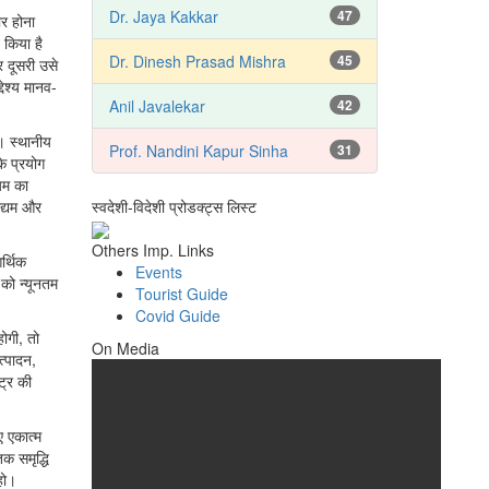
Dr. Jaya Kakkar
47
र होना
किया है
Dr. Dinesh Prasad Mishra
45
र दूसरी उसे
देश्य मानव-
Anil Javalekar
42
ै। स्थानीय
Prof. Nandini Kapur Sinha
31
े प्रयोग
ंयम का
स्वदेशी-विदेशी प्रोडक्ट्स लिस्ट
उद्यम और
Others Imp. Links
र्थिक
Events
को न्यूनतम
Tourist Guide
Covid Guide
होगी, तो
On Media
त्पादन,
ट्र की
ए एकात्म
क समृद्धि
हो।