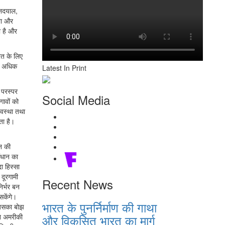
ीनदयाल,
भा और
ा है और
रत के लिए
क, अधिक
Latest In Print
ा परस्पर
Social Media
ावों को
यवस्था तथा
ता है।
न की
संधान का
ा हिस्सा
दूरगामी
Recent News
निर्भर बन
सकेंगे।
भारत के पुनर्निर्माण की गाथा
 जिसका बोझ
और विकसित भारत का मार्ग
यन अमरीकी