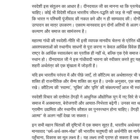
स्वदेशी इस संतुलन का आधार है। दीनदयाल जी का मानना था कि प्रत्य
चाहिए। कोई भी विदेशी मॉडल भारतीय जीवन-पद्धति को जड़ से नहीं सम
कि भारत न पश्चिमी पूंजीवाद की नकल करे और न ही साम्यवाद की। दोनों प
उत्पादन का मात्र उपकरण। एकात्म मानववाद इन दोनों अतियों से अलग मध्यम
कल्याण और समाज का सामंजस्य है।
महात्मा गांधी की स्वदेशी-नीति भी इसी व्यापक मानवीय चेतना से प्रेरित 
आवश्यकताओं को स्थानीय साधनों से पूरा करना न केवल आर्थिक विवेक है, 
राष्ट्र के आर्थिक स्वावलंबन का प्रतीक ही नहीं थे, बल्कि एक ऐसे समाज क
स्थान हो। दीनदयाल जी ने इस गांधीवादी भावना को स्वीकार करते हुए यह क
शहरी अर्थतंत्र को एक शृंखला में जोड़ती है।
यदि हम भारतीय परंपरा में और पीछे जाएँ, तो कौटिल्य का अर्थशास्त्र भी
शक्ति ही राजनीतिक और सैन्य शक्ति का मूल है। उनके अनुसार, एक सशक्
रखे। कौटिल्य की ‘स्वाम्य’, ‘युक्ति’ और ‘वृत्ति’ की संकल्पनाएँ आज भी स्व
स्वदेशी विचार को दत्तोपंत ठेंगड़ी ने आधुनिक औद्योगिक युग में नए सिरे 
समाज में असमानता, बेरोजगारी और आयात-निर्भरता बढ़ेगी। उनका मत था क
ग्रामीण उद्यमिता और स्थानीय कौशल का पुनरुत्थान होना चाहिए। ठेंगड़ी
आत्मा” से अलग नहीं देखा जा सकता।
इन सभी महान चिंतकों की दृष्टियों में एक समान सूत्र है, भारतीय अर्थ
मानववाद “धर्म-अर्थ-काम-मोक्ष” की भारतीय चतुष्पदी को अर्थनीति का मार्
पहुँचाना, विकास का मूल लक्ष्य है। यह लक्ष्य तभी प्राप्त हो सकता है ज