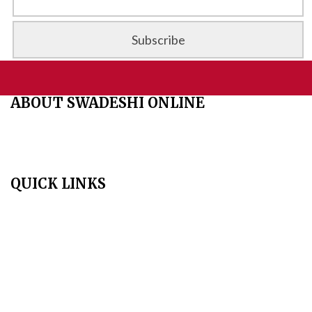
ABOUT SWADESHI ONLINE
The Swadeshi Jagaran Manch is a economic and cultural
organisation founded in 1991. It promotes national self reliance.
QUICK LINKS
Home
About Us
Aim & Scope
Editorial Board
Archives