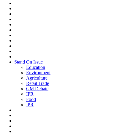
Stand On Issue
Education
Environment
Agriculture
Retail Trade
GM Debate
IPR
Food
IPR