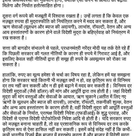
इससे अर्थव्यवस्था को नुकसान होगा, क्योंकि ऐसा करने से आयात को बढ़ावा
मिलेगा और निर्यात हतोत्साहित होगा।
दूसरा वर्ग रूपये की मजबूती में विश्वास रखता है। उन्हें लगता है कि केवल एक
मज़बूत रुपया ही मुद्रास्फीति को नियंत्रित करने में मदद कर सकता है, और
ऋण सेवाओं (मूलधन और ब्याज की अदायगी), लाभांश, रॉयल्टी, वेतन और अन्य
आय हस्तांतरणों के कारण होने वाले विदेशी मुद्रा के बहिर्प्रवाह को नियंत्रण में
रख सकता है।
सत्ता की बागडोर संभालने से पहले, प्रधानमंत्री नरेंद्र मोदी यह तर्क देते रहे हैं
कि पिछली सरकार की गलत नीतियों के कारण ही रुपये में गिरावट आई है, और
इसलिए केवल सही नीतियों द्वारा ही समूह ही रुपये के अवमूल्यन को रोका जा
सकता है।
हालांकि, रुपए का मूल्य हमेशा से चर्चा का विषय रहा है, लेकिन हमें यह समझना
होगा कि सरकार चाहे कितनी भी मज़बूत क्यों न हो, वह कृत्रिम रूप से विनिमय
दर तय नहीं कर सकती और न ही इसे बढ़ाने में मदद कर सकती है। विनिमय दर
विदेशी मुद्राओं (जैसे डॉलर) की मांग और आपूर्ति द्वारा तय होती है। जहां विदेशी
मुद्रा की मांग वस्तुओं और सेवाओं के आयात, ऋण चुकाने (अतीत में लिए गए
ऋणों के मूलधन और ब्याज की वापसी), लाभांश, रॉयल्टी, तकनीकी शुल्क, वेतन
और अन्य आय हस्तांतरण के कारण होती है; वहीं विदेशी मुद्रा की आपूर्ति वस्तुओं
और सेवाओं के निर्यात, प्रत्यक्ष विदेशी निवेश (एफडीआई) के शुद्ध प्रवाह, और
विदेशों से प्राप्त विदेशी पोर्टफोलियो निवेश आदि से होती है। यदि सरकार रुपए
को मज़बूत बनाना चाहती है, तो वह प्रशासनिक रूप से विनिमय दर तय करके
कृत्रिम रूप से ऐसा हासिल नहीं कर सकती। इसमें कोई संदेह नहीं है कि कभी-
कभी भारतीय रिज़र्व बैंक बाज़ार में हस्तक्षेप करता है और बाज़ार में विदेशी मुद्रा