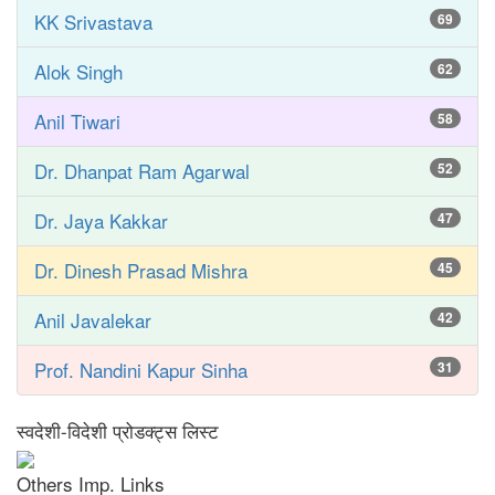
KK Srivastava
69
Alok Singh
62
Anil Tiwari
58
Dr. Dhanpat Ram Agarwal
52
Dr. Jaya Kakkar
47
Dr. Dinesh Prasad Mishra
45
Anil Javalekar
42
Prof. Nandini Kapur Sinha
31
स्वदेशी-विदेशी प्रोडक्ट्स लिस्ट
Others Imp. Links