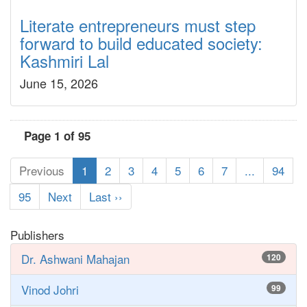
Literate entrepreneurs must step
forward to build educated society:
Kashmiri Lal
June 15, 2026
Page 1 of 95
Previous
1
2
3
4
5
6
7
...
94
95
Next
Last ››
Publishers
Dr. Ashwani Mahajan
120
Vinod Johri
99