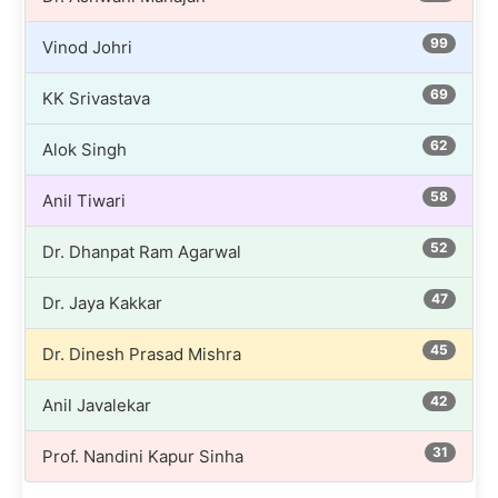
99
Vinod Johri
69
KK Srivastava
62
Alok Singh
58
Anil Tiwari
52
Dr. Dhanpat Ram Agarwal
47
Dr. Jaya Kakkar
45
Dr. Dinesh Prasad Mishra
42
Anil Javalekar
31
Prof. Nandini Kapur Sinha