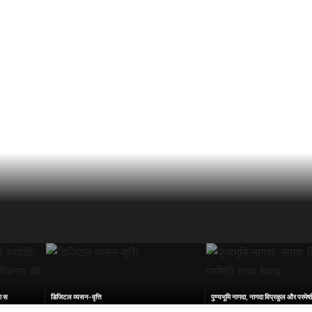
ता स
डिजिटल व्यसन-वृत्ति
पुण्यभूमि नागदा, नागदा विप्रकुल और परमेष्ठी