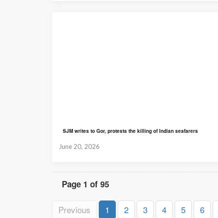
SJM writes to Gor, protests the killing of Indian seafarers
June 20, 2026
Page 1 of 95
Previous
1
2
3
4
5
6