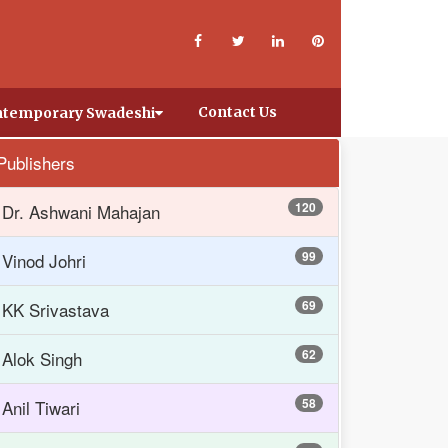
Contact Us
temporary Swadeshi
Publishers
120
Dr. Ashwani Mahajan
99
Vinod Johri
69
KK Srivastava
62
Alok Singh
58
Anil Tiwari