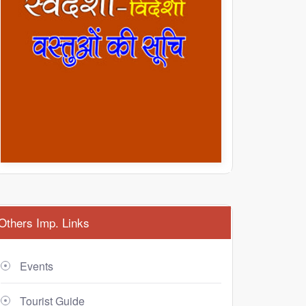
Others Imp. Links
Events
Tourist Guide