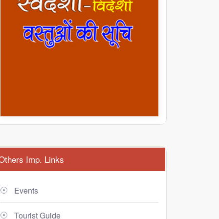
Others Imp. Links
Events
Tourist Guide