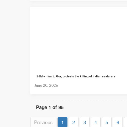
SJM writes to Gor, protests the killing of Indian seafarers
June 20, 2026
Page 1 of 95
Previous
1
2
3
4
5
6