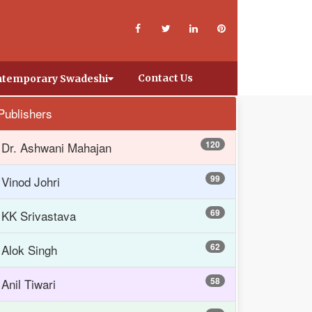
Contact Us
temporary Swadeshi
Publishers
120
Dr. Ashwani Mahajan
99
Vinod Johri
69
KK Srivastava
62
Alok Singh
58
Anil Tiwari